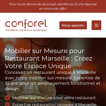
Aller
Pour toute demande de projet, bénéficiez d’une réponse
au
en moins de 48h !
contenu
Nous appeler
Mobilier sur Mesure pour
Restaurant Marseille : Créez
Votre Espace Unique
Concevez un restaurant unique à Marseille
avec notre mobilier sur mesure. Expertise de
35 ans pour un aménagement fonctionnel et
design.
Mobilier sur mesure pour votre restaurant.
Expertise restauration prouvée à Marseille.