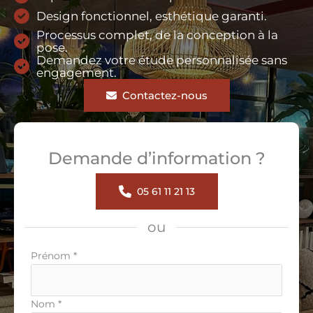
Design fonctionnel, esthétique garanti.
Processus complet, de la conception à la
pose.
Demandez votre étude personnalisée sans
engagement.
Contactez-nous
Demande d’information ?
05 61 11 21 13
ou
Formulaire
Prénom
*
simple
avec
téléphone
Nom
*