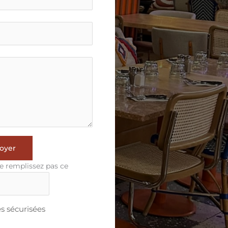
oyer
e remplissez pas ce
 sécurisées