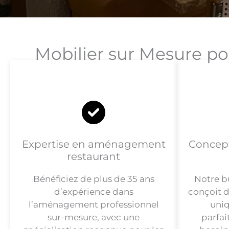
Mobilier sur Mesure po
Expertise en aménagement
Concept
restaurant
Bénéficiez de plus de 35 ans
Notre b
d’expérience dans
conçoit d
l’aménagement professionnel
uniq
sur-mesure, avec une
parfa