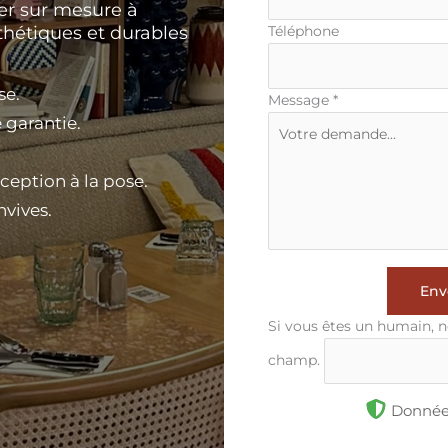
ier sur mesure à
sthétiques et durables
Téléphone
se.
Message
*
 garantie.
ption à la pose.
nvives.
Env
Si vous êtes un humain, n
champ.
Données