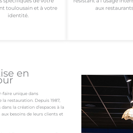
s spécifiques de votre
résistant à l’usage inten
nt toulousain et à votre
aux restaurants
identité.
ise en
our
r-faire unique dans
 la restauration. Depuis 1987,
dans la création d’espaces à la
 aux besoins de leurs clients et