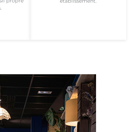
sif propre
établissement.
.