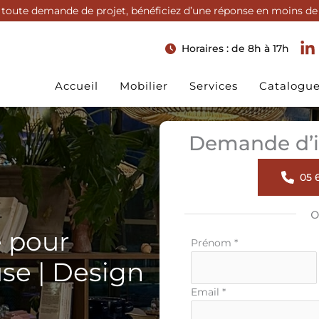
toute demande de projet, bénéficiez d’une réponse en moins de
Horaires : de 8h à 17h
Accueil
Mobilier
Services
Catalogu
Demande d’i
05 6
e pour
Formulaire
Prénom
*
simple
se | Design
avec
téléphone
Email
*