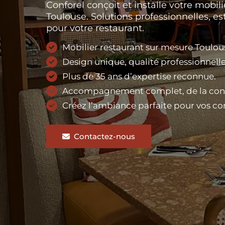
Conforel conçoit et installe votre mobil
Toulouse. Solutions professionnelles, e
pour votre restaurant.
Mobilier restaurant sur mesure Toulou
Design unique, qualité professionnelle
Plus de 35 ans d’expertise reconnue.
Accompagnement complet, de la conce
Créez l’ambiance parfaite pour vos co
Contactez-nous