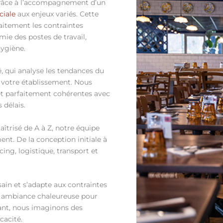
 grâce à l’accompagnement d’un
ciale
aux enjeux variés. Cette
aitement les contraintes
mie des postes de travail,
hygiène.
, qui analyse les tendances du
à votre établissement. Nous
 et parfaitement cohérentes avec
 délais.
îtrisé de A à Z, notre équipe
t. De la conception initiale à
cing, logistique, transport et
ain et s’adapte aux contraintes
ne ambiance chaleureuse pour
rant, nous imaginons des
cacité.