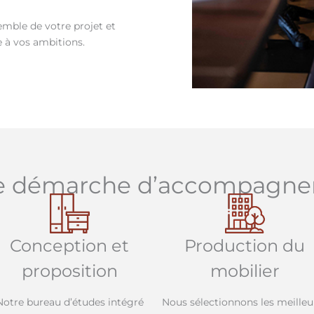
emble de votre projet et
 à vos ambitions.
e démarche d’accompagn
Conception et
Production du
proposition
mobilier
Notre bureau d’études intégré
Nous sélectionnons les meilleu