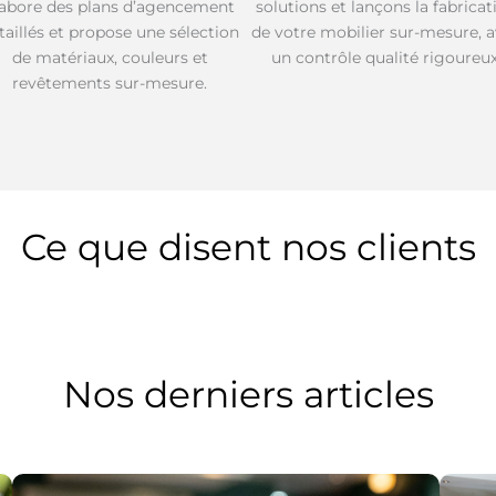
labore des plans d’agencement
solutions et lançons la fabricat
taillés et propose une sélection
de votre mobilier sur-mesure, 
de matériaux, couleurs et
un contrôle qualité rigoureux
revêtements sur-mesure.
Ce que disent nos clients
Nos derniers articles