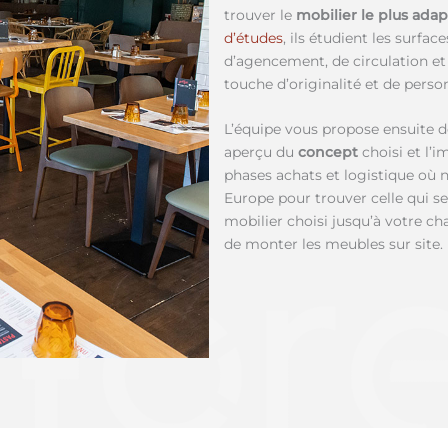
trouver le
mobilier le plus ada
d’études
, ils étudient les surfa
d’agencement, de circulation et 
touche d’originalité et de person
L’équipe vous propose ensuite 
aperçu du
concept
choisi et l’i
phases achats et logistique où n
Europe pour trouver celle qui se
mobilier choisi jusqu’à votre ch
de monter les meubles sur site.