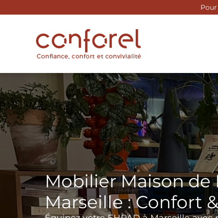
Aller
Pour 
au
contenu
Mobilier Maison de 
Marseille : Confort 
Équipez votre EHPAD à Marseille avec 