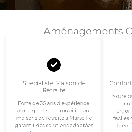
Aménagements Opt
Spécialiste Maison de
Confort
Retraite
Notre b
Forte de 35 ans d’expérience,
co
notre expertise en mobilier pour
ergon
maisons de retraite à Marseille
faciles 
garantit des solutions adaptées
bien-ê