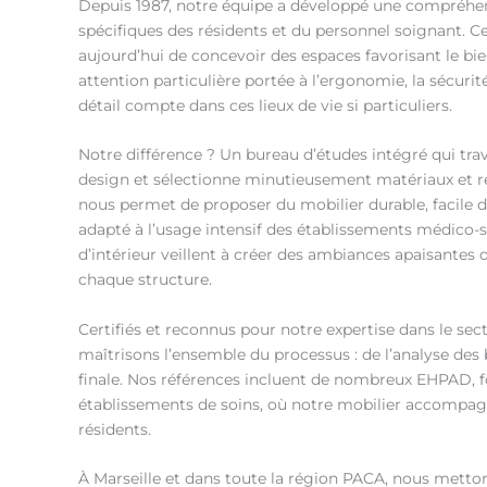
Depuis 1987, notre équipe a développé une compréhen
spécifiques des résidents et du personnel soignant. 
aujourd’hui de concevoir des espaces favorisant le bie
attention particulière portée à l’ergonomie, la sécurit
détail compte dans ces lieux de vie si particuliers.
Notre différence ? Un bureau d’études intégré qui trav
design et sélectionne minutieusement matériaux et 
nous permet de proposer du mobilier durable, facile d
adapté à l’usage intensif des établissements médico-s
d’intérieur veillent à créer des ambiances apaisantes q
chaque structure.
Certifiés et reconnus pour notre expertise dans le sec
maîtrisons l’ensemble du processus : de l’analyse des b
finale. Nos références incluent de nombreux EHPAD, fo
établissements de soins, où notre mobilier accompagn
résidents.
À Marseille et dans toute la région PACA, nous metto