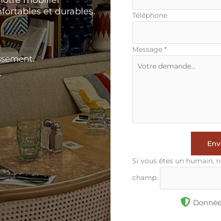
fortables et durables.
Téléphone
Message
*
ssement.
.
Env
Si vous êtes un humain, n
champ.
Données