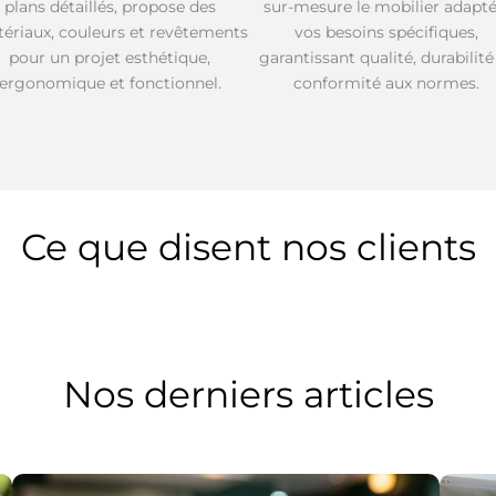
plans détaillés, propose des
sur-mesure le mobilier adapté
ériaux, couleurs et revêtements
vos besoins spécifiques,
pour un projet esthétique,
garantissant qualité, durabilité
ergonomique et fonctionnel.
conformité aux normes.
Ce que disent nos clients
Nos derniers articles