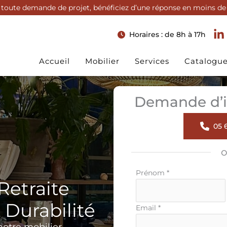
toute demande de projet, bénéficiez d’une réponse en moins de
Horaires : de 8h à 17h
Accueil
Mobilier
Services
Catalogu
Demande d’i
05 6
Formulaire
Prénom
*
Retraite
simple
avec
& Durabilité
téléphone
Email
*
notre mobilier