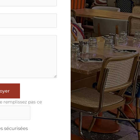
oyer
e remplissez pas ce
 sécurisées