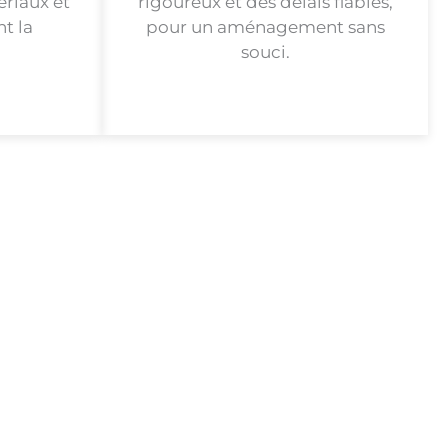
ériaux et
rigoureux et des délais fiables,
nt la
pour un aménagement sans
souci.