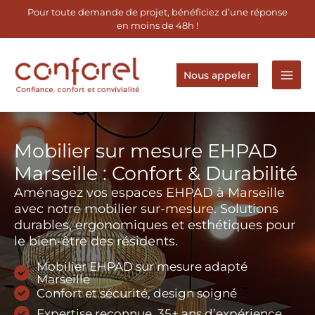
Aller
Pour toute demande de projet, bénéficiez d’une réponse
au
en moins de 48h !
contenu
Nous appeler
Mobilier sur mesure EHPAD
Marseille : Confort & Durabilité
Aménagez vos espaces EHPAD à Marseille
avec notre mobilier sur-mesure. Solutions
durables, ergonomiques et esthétiques pour
le bien-être des résidents.
Mobilier EHPAD sur mesure adapté
Marseille
Confort et sécurité, design soigné
Expertise reconnue, 35+ ans d’expérience