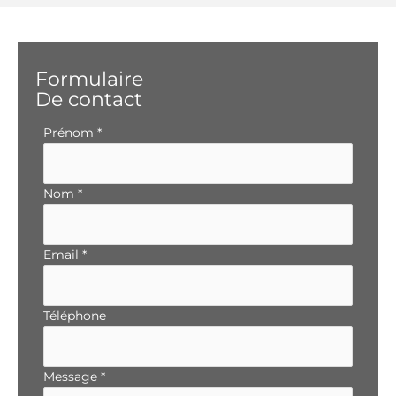
Formulaire
De contact
Formulaire
Prénom
*
simple
avec
téléphone
Nom
*
Email
*
Téléphone
Message
*