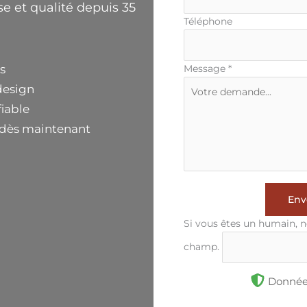
e et qualité depuis 35
Téléphone
Message
*
s
design
iable
 dès maintenant
Env
Si vous êtes un humain, n
champ.
Données