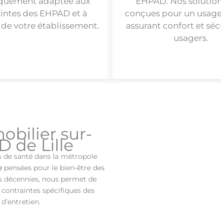
iquement adaptée aux
EHPAD. Nos solution
intes des EHPAD et à
conçues pour un usage 
é de votre établissement.
assurant confort et séc
usagers.
obilier sur-
 de Lille
 de santé dans la métropole
e
pensées pour le bien-être des
ois décennies, nous permet de
 contraintes spécifiques des
 d’entretien.