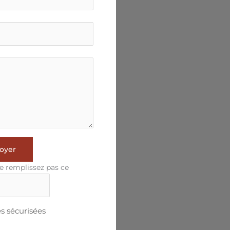
oyer
e remplissez pas ce
 sécurisées