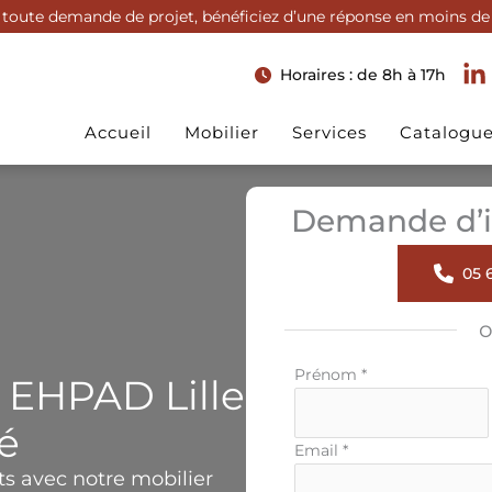
toute demande de projet, bénéficiez d’une réponse en moins de
Horaires : de 8h à 17h
Accueil
Mobilier
Services
Catalogu
Demande d’i
05 6
Formulaire
Prénom
*
 EHPAD Lille
simple
avec
té
téléphone
Email
*
s avec notre mobilier