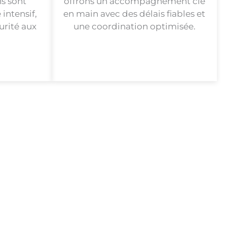
s sont
offrons un accompagnement clé
intensif,
en main avec des délais fiables et
urité aux
une coordination optimisée.