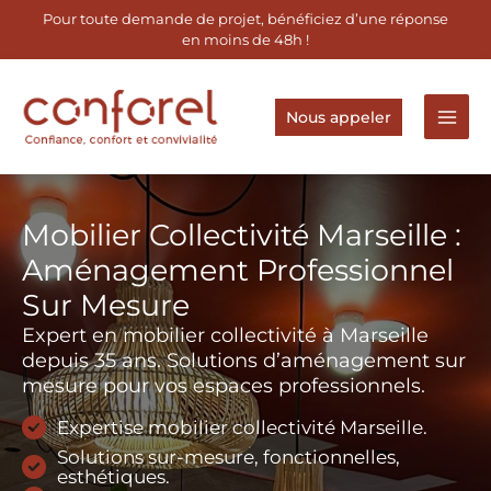
Aller
Pour toute demande de projet, bénéficiez d’une réponse
au
en moins de 48h !
contenu
Nous appeler
Mobilier Collectivité Marseille :
Aménagement Professionnel
Sur Mesure
Expert en mobilier collectivité à Marseille
depuis 35 ans. Solutions d’aménagement sur
mesure pour vos espaces professionnels.
Expertise mobilier collectivité Marseille.
Solutions sur-mesure, fonctionnelles,
esthétiques.