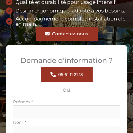
Qualité et durabilité pour usage intensif.
Design ergonomique, adapté à vos besoins.
Accompagnement complet, installation clé
en main.
Contactez-nous
Demande d’information ?
05 61 11 21 13
ou
Formulaire
Prénom
*
simple
avec
téléphone
Nom
*