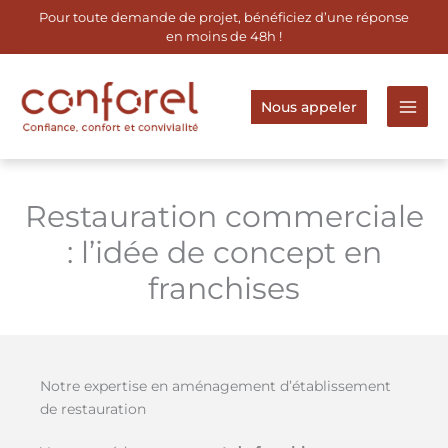
Aller
Pour toute demande de projet, bénéficiez d’une réponse
au
en moins de 48h !
contenu
Nous appeler
Restauration commerciale
: l’idée de concept en
franchises
Notre expertise en aménagement d’établissement
de restauration