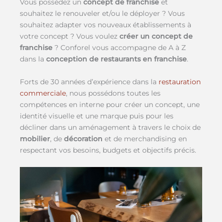
Vous possédez un
concept de franchise
et
souhaitez le renouveler et/ou le déployer ? Vous
souhaitez adapter vos nouveaux établissements à
votre concept ? Vous voulez
créer un concept de
franchise
? Conforel vous accompagne de A à Z
dans la
conception de restaurants en franchise
.
Forts de 30 années d’expérience dans la
restauration
commerciale
, nous possédons toutes les
compétences en interne pour créer un concept, une
identité visuelle et une marque puis pour les
décliner dans un aménagement à travers le choix de
mobilier
, de
décoration
et de merchandising en
respectant vos besoins, budgets et objectifs précis.