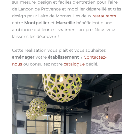
sur mesure, design et faciles d’entretien pour l’aire
de Lançon de Provence et mobilier dépareillé et très
design pour l’aire de Mornas. Les deux
restaurants
entre
Montpellier
et
Marseille
bénéficient d’une
ambiance qui leur est vraiment propre. Nous vous
laissons les découvrir !
Cette réalisation vous plaît et vous souhaitez
aménager
votre
établissement
?
Contactez-
nous
ou consultez notre
catalogue
dédié.