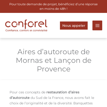
Aller
Pour toute demande de projet, bénéficiez d’une réponse
au
en moins de 48h !
contenu
Nous appeler
Aires d’autoroute de
Mornas et Lançon de
Provence
Pour ces concepts de
restauration d’aires
d’autoroute
du Sud de la France, nous avons fait le
choix de l’originalité et de la diversité. Banquettes